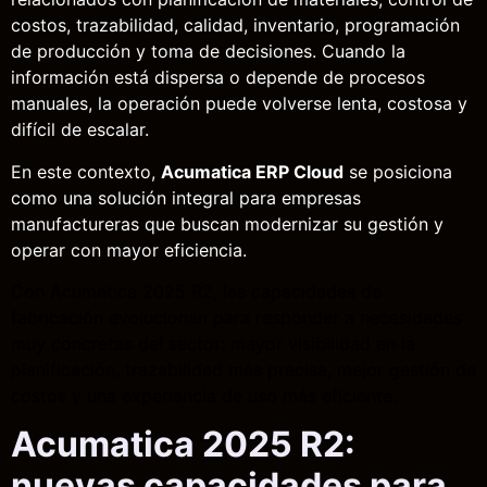
costos, trazabilidad, calidad, inventario, programación
de producción y toma de decisiones. Cuando la
información está dispersa o depende de procesos
manuales, la operación puede volverse lenta, costosa y
difícil de escalar.
En este contexto,
Acumatica ERP Cloud
se posiciona
como una solución integral para empresas
manufactureras que buscan modernizar su gestión y
operar con mayor eficiencia.
Con Acumatica 2025 R2, las capacidades de
fabricación evolucionan para responder a necesidades
muy concretas del sector: mayor visibilidad en la
planificación, trazabilidad más precisa, mejor gestión de
costos y una experiencia de uso más eficiente.
Acumatica 2025 R2:
nuevas capacidades para